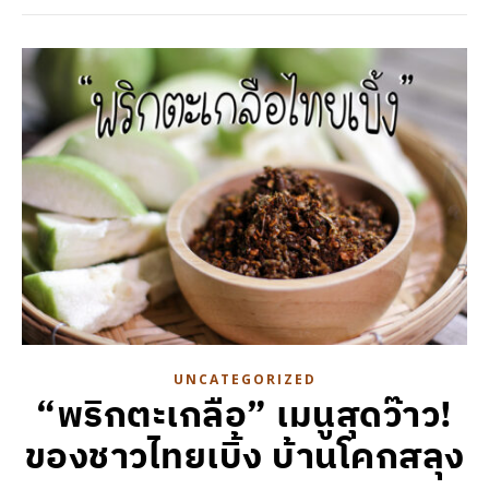
UNCATEGORIZED
“พริกตะเกลือ” เมนูสุดว๊าว!
ของชาวไทยเบิ้ง บ้านโคกสลุง