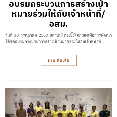
อบรมกระบวนการสร้างเป้า
หมายร่วมให้กับเจ้าหน้าที่/
อสม.
วันที่ 30 กรกฏาคม 2563 สถาบันไทยเบิ้งโคกสลุงเพื่อการพัฒนา
ได้จัดอบรมกระบวนการสร้างเป้าหมายร่วมให้กับเจ้าหน้าที…
อ่านเพิ่มเติม