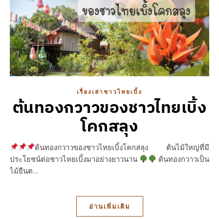
เรื่องเล่าชาวไทยเบิ้ง
ต้นทองกวาวของชาวไทยเบิ้ง
โคกสลุง
ต้นทองกวาวของชาวไทยเบิ้งโคกสลุง ต้นไม้ใหญ่ที่มี
ประโยชน์ต่อชาวไทยเบิ้งมาอย่างยาวนาน
ต้นทองกวาวเป็น
ไม้ยืนต…
อ่านเพิ่มเติม