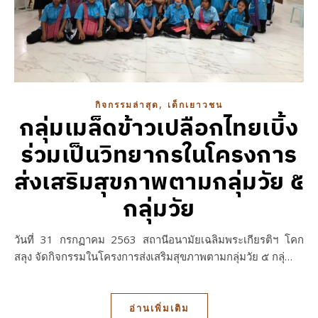
,
กิจกรรมล่าสุด
เด็กเยาวชน
กลุ่มเมล็ดข้าวเปลือกไทยเบิ้ง
ร่วมเป็นวิทยากรในโครงการ
ส่งเสริมสุขภาพตามกลุ่มวัย ๕
กลุ่มวัย
วันที่ 31 กรกฏาคม 2563 สถานีอนามัยเฉลิมพระเกียรติฯ โคก
สลุง จัดกิจกรรมในโครงการส่งเสริมสุขภาพตามกลุ่มวัย ๕ กลุ่…
อ่านเพิ่มเติม