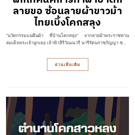
ลายขอ ซ้อนลายผ้าขาวม้า
ไทยเบิ้งโคกสลุง
“นวัตกรรมบนผืนผ้า ที่บ้านโคกสลุง” จากลายผ้าพระราชทาน
สมเด็จพระเจ้าลูกเธอ เจ้าฟ้าสิริวัณณวรี นารีรัตนราชกัญญา ช…
อ่านเพิ่มเติม