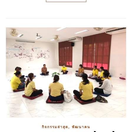
,
กิจกรรมล่าสุด
พัฒนาคน