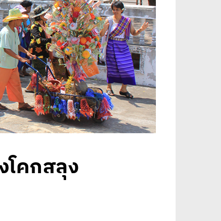
้งโคกสลุง