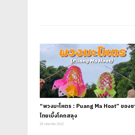
“พวงมะโหตร : Puang Ma Hoat” ของช
ไทยเบิ้งโคกสลุง
29 เมษายน 2022