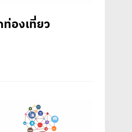
่องเที่ยว
…